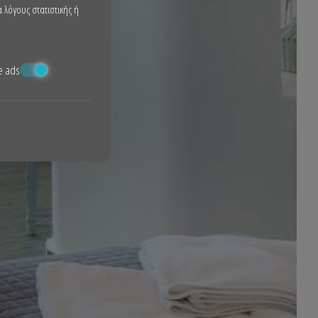
α λόγους στατιστικής ή
e ads