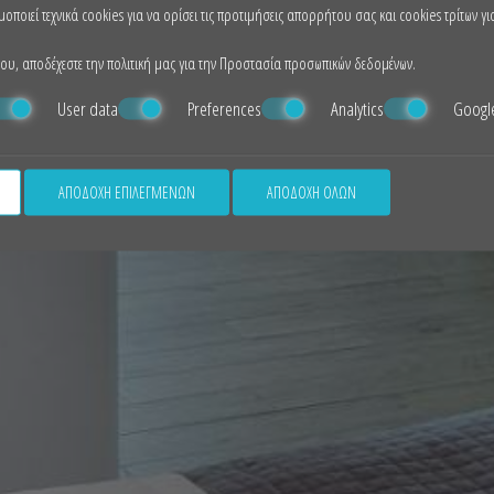
οποιεί τεχνικά cookies για να ορίσει τις προτιμήσεις απορρήτου σας και cookies τρίτων γι
υ, αποδέχεστε την πολιτική μας για την
Προστασία προσωπικών δεδομένων
.
User data
Preferences
Analytics
Googl
ΑΠΟΔΟΧΉ ΕΠΙΛΕΓΜΈΝΩΝ
ΑΠΟΔΟΧΉ ΌΛΩΝ