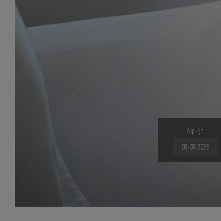
Άφιξη