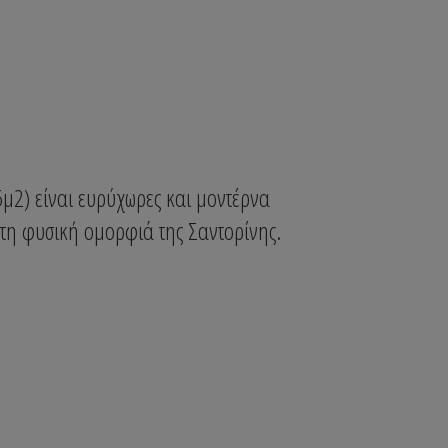
45μ2) είναι ευρύχωρες και μοντέρνα
τη φυσική ομορφιά της Σαντορίνης.
Σουίτα Athina